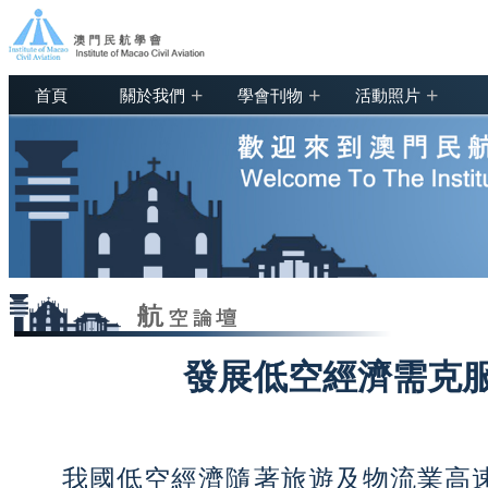
+
+
+
首頁
關於我們
學會刊物
活動照片
發展低空經濟需克
我國低空經濟隨著旅遊及物流業高