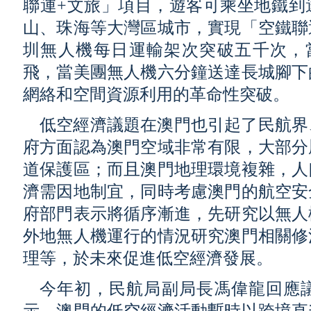
聯運+文旅」項目，遊客可乘坐地鐵到
山、珠海等大灣區城市，實現「空鐵聯
圳無人機每日運輸架次突破五千次，當E
飛，當美團無人機六分鐘送達長城腳下
網絡和空間資源利用的革命性突破。
低空經濟議題在澳門也引起了民航界
府方面認為澳門空域非常有限，大部分
道保護區；而且澳門地理環境複雜，人
濟需因地制宜，同時考慮澳門的航空安
府部門表示將循序漸進，先研究以無人
外地無人機運行的情況研究澳門相關修
理等，於未來促進低空經濟發展。
今年初，民航局副局長馮偉龍回應