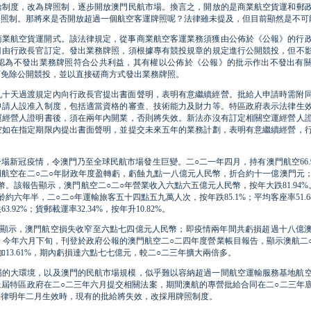
給制度，改為牌照制，逐步開放澳門民航市場。換言之，開放的是商業航空貨運和郵
牌照制。那將來是否開放超過一個航空客運牌照呢？法律雖未提及，但目前顯然是不可
商業航空貨運開式。該法律規定，從事商業航空客運業務須獲由公佈於《公報》的行
目由行政長官訂定。發出業務牌照，須根據專有競投規章的規定進行公開競投，但不
認為不發出業務牌照符合公共利益，其有權以公佈於《公報》的批示作出不發出有
可免除公開競投，並以直接磋商方式發出業務牌照。
九十天過渡規定內向行政長官提出書面聲明，表明有意繼續經營。批給人申請時需附
申請人設准入制度，包括適當資格的審查、技術能力及財力等。特區政府表示法律生
運經營人證明書後，須在兩年內開業，否則將失效。新法亦沒有訂定相關空運經營人
空如在指定期限內提出書面聲明，並提交未來五年的業務計劃，表明有意繼續經營，
場新冠疫情，令澳門乃至全球民航市場發生巨變。二○二一年四月，持有澳門航空66.
航空在二○二○年財政年度盈轉虧，虧蝕九點一八億元人民幣，折合約十一億澳門元
。該報告顯示，澳門航空二○二○年營業收入六點六五億元人民幣，按年大跌81.94%
六年半，二○二○年運輸旅客五十四點五九萬人次，按年跌85.1%；平均客座率51.6
.92%；貨郵載運率32.34%，按年升10.82%。
告顯示，澳門航空損失收窄至六點七四億元人民幣；即疫情兩年間共虧損超過十八億
。今年六月下旬，刊登於政府公報的澳門航空二○二四年度營業帳目報告，顯示澳航二
13.61%，期內虧損達六點七七億元，較二○二三年擴大兩倍多。
場的大環境，以及澳門的民航市場規模，似乎難以容納超過一間航空運輸服務基地航
屆特區政府在二○二三年六月提交相關法案，期間澳航的專營批給合同在二○二三年
法律明年二月生效時，現有的批給將失效，改採用牌照制度。