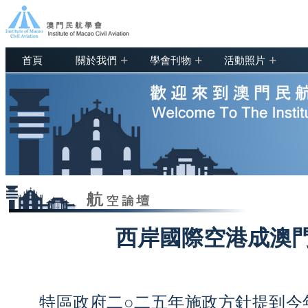
+
+
+
首頁
關於我們
學會刊物
活動照片
西岸國際空港成澳
特區政府二○二五年施政方針提到今