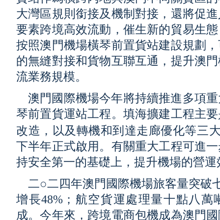
大灣區規則銜接及機制對接，還將促進
要素跨境高效流動，催生新的貿易生態
按照澳門機場橫琴前置貨站建設規劃，
的無縫對接和貨物互聯互通，提升澳門
流業務規模。
澳門國際機場今年將持續推進多項重
琴前置貨運站工程。填海擴建工程主要
改造，以及轉機和到達走廊優化等三大
下半年正式啟用。有關重大工程可進一
持安全第一的基礎上，提升機場的營運
二○二四年澳門國際機場旅客量突破
增長48%；航空貨運處理量十點八萬
成。今年來，跨境電商包機成為澳門國