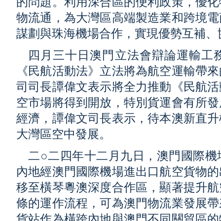
的問題。利用深合區的便利政策，優化
物流通，為大灣區高端製造業和跨境電
謀劃與珠海機場合作，實現優勢互補、
四月三十日澳門立法會辯論運輸工
《民航活動法》立法將為航空運輸帶來
司司長譚偉文表示將全力推動《民航活
空市場將得到開放，特別貨運會有所發
經濟，譚偉文司長表示，待本澳新直升
大灣區空中發展。
二○二四年十二月九日，澳門國際機
內地經澳門國際機場進出口航空貨物的
移至橫琴粵澳深度合作區，顯著提升航
條的運作流程，可為澳門物流業發展帶
貨站作為橫跨內地與澳門不同關貿區的