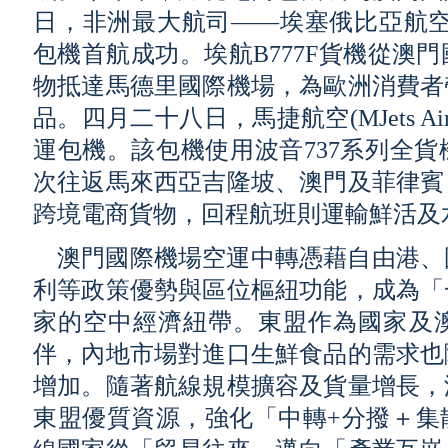
日，非洲最大航司——埃塞俄比亞航空
包機首航成功。埃航B777F貨機從澳
物抵達馬德里國際機場，為歐洲消費者
品。四月二十八日，馬捷航空(MJets A
運包機。該包機使用波音737系列全
次往返馬來西亞吉隆坡、澳門及菲律賓
跨境電商貨物，回程航班則運輸鮮活及
澳門國際機場空運中轉憑藉自由港、
利等政策優勢與區位樞紐功能，成為「
家的空中經濟紐帶。東盟作為國家及
伴，內地市場對進口生鮮食品的需求也
增加。隨著航線規模擴容及貨量增長，
東盟優質資源，強化「中轉+分撥＋集