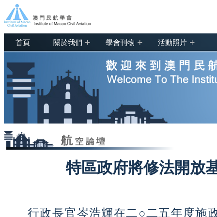
+
+
+
首頁
關於我們
學會刊物
活動照片
特區政府將修法開放
行政長官岑浩輝在二○二五年度施