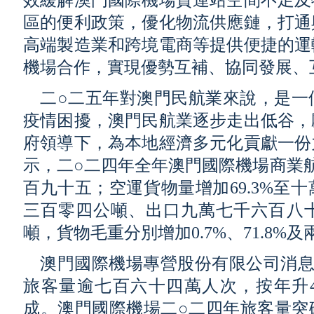
效緩解澳門國際機場貨運站空間不足及
區的便利政策，優化物流供應鏈，打通
高端製造業和跨境電商等提供便捷的運
機場合作，實現優勢互補、協同發展、
二○二五年對澳門民航業來說，是一
疫情困擾，澳門民航業逐步走出低谷，
府領導下，為本地經濟多元化貢獻一份
示，二○二四年全年澳門國際機場商業航
百九十五；空運貨物量增加69.3%至
三百零四公噸、出口九萬七千六百八
噸，貨物毛重分別增加0.7%、71.8%及
澳門國際機場專營股份有限公司消息
旅客量逾七百六十四萬人次，按年升4
成。澳門國際機場二○二四年旅客量突