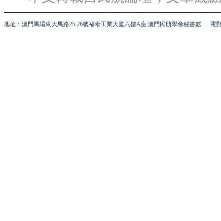
地址：澳門馬場東大馬路25-26號福泰工業大廈六樓A座 澳門民航學會秘書處
電郵 