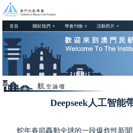
+
+
+
首頁
關於我們
學會刊物
活動照片
Deepseek人工智
蛇年春節轟動全球的一段爆炸性新聞，就