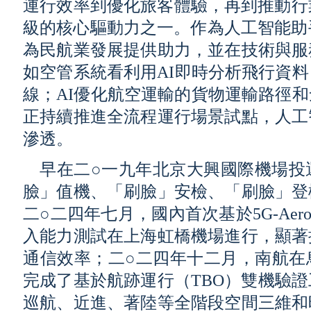
運行效率到優化旅客體驗，再到推動行
級的核心驅動力之一。作為人工智能助手，
為民航業發展提供助力，並在技術與服
如空管系統看利用AI即時分析飛行資
線；AI優化航空運輸的貨物運輸路徑
正持續推進全流程運行場景試點，人工
滲透。
早在二○一九年北京大興國際機場投
臉」值機、「刷臉」安檢、「刷臉」登
二○二四年七月，國內首次基於5G-Ae
入能力測試在上海虹橋機場進行，顯著
通信效率；二○二四年十二月，南航在
完成了基於航跡運行（TBO）雙機驗
巡航、近進、著陸等全階段空間三維和