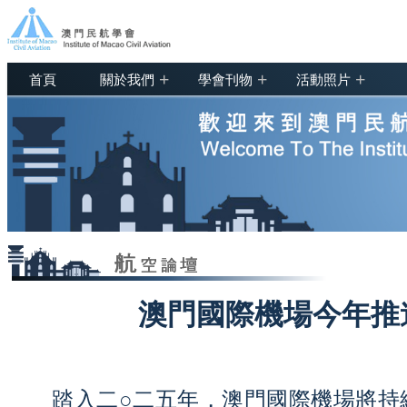
+
+
+
首頁
關於我們
學會刊物
活動照片
澳門國際機場今年推
踏入二○二五年，澳門國際機場將持