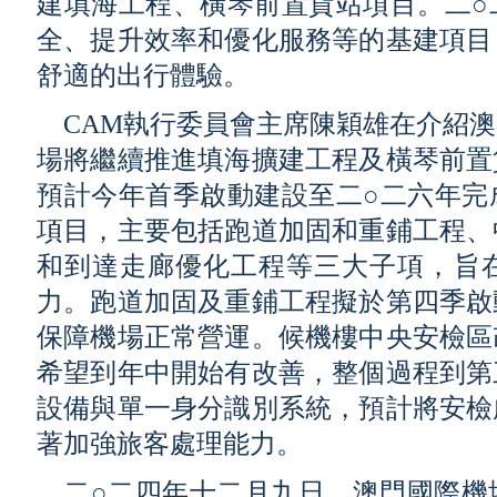
建填海工程、橫琴前置貨站項目。二○
全、提升效率和優化服務等的基建項目
舒適的出行體驗。
CAM執行委員會主席陳穎雄在介紹
場將繼續推進填海擴建工程及橫琴前置
預計今年首季啟動建設至二○二六年完
項目，主要包括跑道加固和重鋪工程、
和到達走廊優化工程等三大子項，旨
力。跑道加固及重鋪工程擬於第四季啟
保障機場正常營運。候機樓中央安檢區
希望到年中開始有改善，整個過程到第
設備與單一身分識別系統，預計將安檢
著加強旅客處理能力。
二○二四年十二月九日，澳門國際機