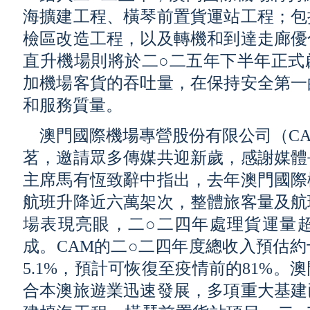
海擴建工程、橫琴前置貨運站工程；包
檢區改造工程，以及轉機和到達走廊優
直升機場則將於二○二五年下半年正式
加機場客貨的吞吐量，在保持安全第一
和服務質量。
澳門國際機場專營股份有限公司（C
茗，邀請眾多傳媒共迎新歲，感謝媒體
主席馬有恆致辭中指出，去年澳門國際
航班升降近六萬架次，整體旅客量及航
場表現亮眼，二○二四年處理貨運量
成。CAM的二○二四年度總收入預估
5.1%，預計可恢復至疫情前的81%
合本澳旅遊業迅速發展，多項重大基建