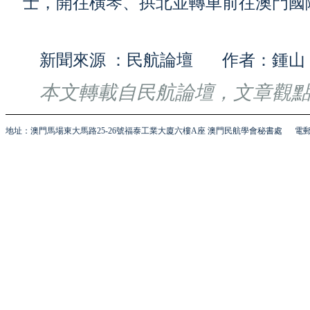
士，開往橫琴、拱北並轉車前往澳門國
新聞來源 ：民航論壇 作者：鍾山
本文轉載自民航論壇，文章觀
地址：澳門馬場東大馬路25-26號福泰工業大廈六樓A座 澳門民航學會秘書處
電郵 